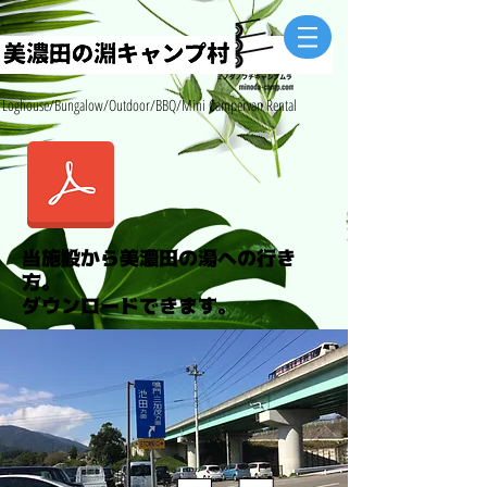
Loghouse/Bungalow/Outdoor/BBQ/Mini Campervan Rental
当施設から美濃田の湯への行き
方。
​ダウンロードできます。