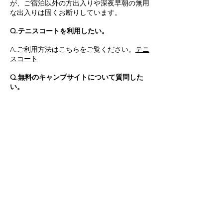
が、ご宿泊以外の方出入りや深夜早朝の無用
な出入りは固くお断りしています。
Q.テニスコートを利用したい。
A.ご利用方法はこちらをご覧ください。
テニ
スコート
Q.無料のキャンプサイトについて質問した
い。
A.申し訳ございませんが、無料のキャンプサ
イトは管理が異なり、こちらではご案内して
おりません。
管理棟
編
Q.営業時間は？
A.8:30~17:00です。火曜日は定休（祝日にあ
たる場合変更有）です。省人化および感染症
対策のため、電話対応、窓口対応は制限して