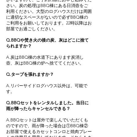
さい。炭の処理はBBQ棟にある日消壺をご
利用ください。大型のログハウスだけは周囲
に適切なスペースがないので必ずBBQ棟の
ご利用をお願いしております。22時以降はお
部屋でお過ごしください。
Q.BBQや焚き火の後の炭、灰はどこに捨て
られますか？
A.炭はBBQ棟の水道下にあります炭消し
壺、灰はBBQ棟の
炉へ捨ててください。
Q.タープを張れますか？
A.リバーサイドログハウス以外は、可能で
す。
Q.BBQセットをレンタルしました。当日に
雨が降ったらキャンセルできる？
A.BBQセットは屋外で楽しんでいただくも
のですので、雨が降った場合は①BBQ棟②
お部屋で使えるカセットコンロと焼肉プレー