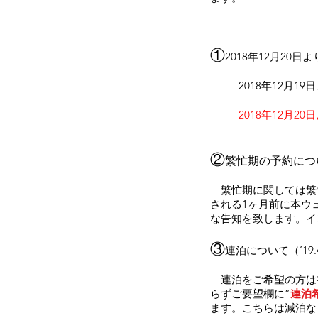
①
2018年12月2
2018年12月
2018年12月20
②
繁忙期の予約につ
繁忙期に関しては繁
される1ヶ月前に本ウ
な告知を致します。イ
③
連泊について（’19
​ 連泊をご希望の方
らずご要望欄に”
連泊
ます。こちらは減泊な