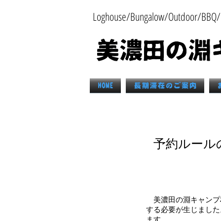
Loghouse/Bungalow/Outdoor/BBQ/M
HOME
長期滞在のご案内
​予約ルー
​ 美濃田の淵キャン
する必要が生じました
ます。