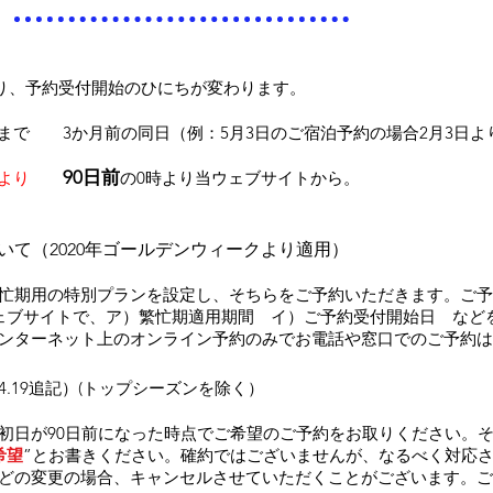
0日より、予約受付開始のひにちが変わります。
19日まで 3か月前の同日（例：5月3日のご宿泊予約の場合2月3日
90日前
日より
の0時より当ウェブサイトから。
いて（2020年ゴールデンウィークより適用）
忙期用の特別プランを設定し、そちらをご予約いただきます。ご予
ェブサイトで、ア）繁忙期適用期間 イ）ご予約受付開始日 など
ンターネット上のオンライン予約のみでお電話や窓口でのご予約は
.4.19追記）(トップシーズンを除く）
は初日が90日前になった時点でご希望のご予約をお取りください。
希望
”とお書きください。確約ではございませんが、なるべく対応
どの変更の場合、キャンセルさせていただくことがございます。ご