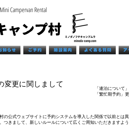
ini Campervan Rental
お知らせ
ご予約
施設案内
よくある質問
ア
ルの変更に関しまして
「連泊について」追記
「繁忙期予約」更新’
プ村の公式ウェブサイトに予約システムを導入した関係で以前とは
。つきまして、新しいルールについて広くご周知いただきますよう